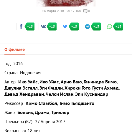
26 марта 2018
17 168
0
+15
+15
+15
+15
+15
О фильме
Год
2016
Страна
Индонезия
Актер
Ико Уайс
,
Ико Уйас
,
Арио Баю
,
Ганиндра Бимо
,
Джулия Эстелл
,
Эги Федли
,
Хироки Гото
,
Густи Ахмад
,
Дэвид Хендраван
,
Челси Ислан
,
Эпи Куснандар
Режиссер
Кимо Стамбол
,
Тимо Тьяджанто
Жанр
Боевик
,
Драма
,
Триллер
Премьера (KZ)
27 Апреля 2017
Возраст
от 18 лет