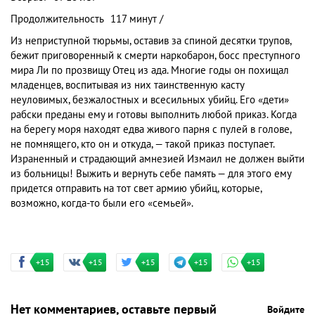
Продолжительность
117 минут /
Из неприступной тюрьмы, оставив за спиной десятки трупов,
бежит приговоренный к смерти наркобарон, босс преступного
мира Ли по прозвищу Отец из ада. Многие годы он похищал
младенцев, воспитывая из них таинственную касту
неуловимых, безжалостных и всесильных убийц. Его «дети»
рабски преданы ему и готовы выполнить любой приказ. Когда
на берегу моря находят едва живого парня с пулей в голове,
не помнящего, кто он и откуда, — такой приказ поступает.
Израненный и страдающий амнезией Измаил не должен выйти
из больницы! Выжить и вернуть себе память — для этого ему
придется отправить на тот свет армию убийц, которые,
возможно, когда-то были его «семьей».
+15
+15
+15
+15
+15
Нет комментариев, оставьте первый
Войдите