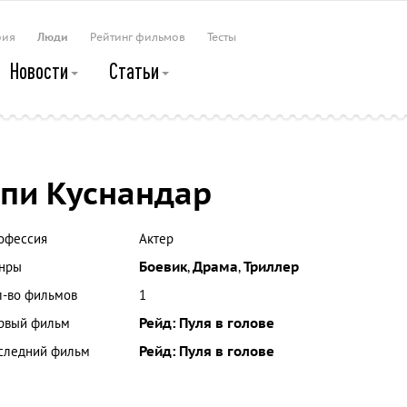
рия
Люди
Рейтинг фильмов
Тесты
Новости
Статьи
пи Куснандар
офессия
Актер
нры
Боевик
,
Драма
,
Триллер
л-во фильмов
1
рвый фильм
Рейд: Пуля в голове
следний фильм
Рейд: Пуля в голове