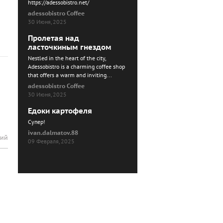
https://adessobistro.net/
adessobistro Coffee
30 Июня, 2025
Пролетая над
ласточкиным гнездом
Nestled in the heart of the city,
Adessobistro is a charming coffee shop
that offers a warm and inviting...
adessobistro Coffee
30 Июня, 2025
Едоки картофеля
Cупер!
ivan.dalmatov.88
рий
09 Февраля, 2025