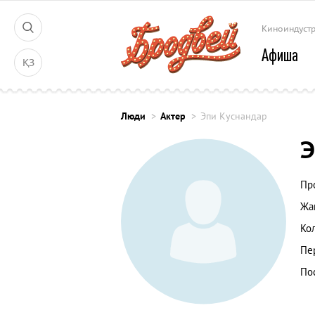
Киноиндуст
Афиша
ҚЗ
Люди
Актер
Эпи Куснандар
Э
Пр
Жа
Ко
Пе
По