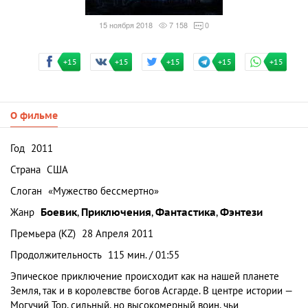
15 ноября 2018
7 158
0
+15
+15
+15
+15
+15
О фильме
Год
2011
Страна
США
Слоган
«Мужество бессмертно»
Жанр
Боевик
,
Приключения
,
Фантастика
,
Фэнтези
Премьера (KZ)
28 Апреля 2011
Продолжительность
115 мин. / 01:55
Эпическое приключение происходит как на нашей планете
Земля, так и в королевстве богов Асгарде. В центре истории —
Могучий Тор, сильный, но высокомерный воин, чьи