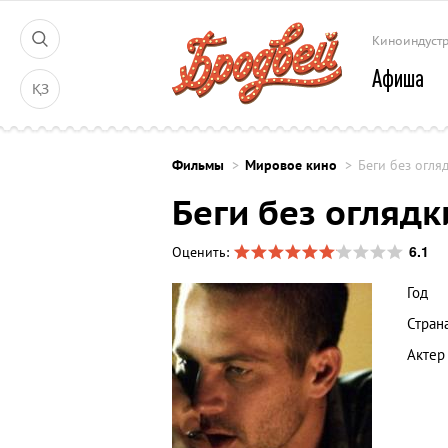
Киноиндуст
Афиша
ҚЗ
Фильмы
Мировое кино
Беги без огля
Беги без оглядк
6.1
Оценить:
Год
Стран
Актер