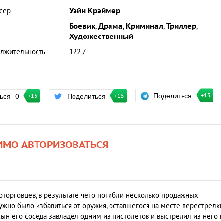
сер
Уэйн Крэймер
Боевик
,
Драма
,
Криминал
,
Триллер
,
Художественный
лжительность
122 /
Поделиться
ться
0
Поделиться
+15
+15
+15
ИМО АВТОРИЗОВАТЬСЯ
оторговцев, в результате чего погибли несколько продажных
ужно было избавиться от оружия, оставшегося на месте перестрелки
ын его соседа завладел одним из пистолетов и выстрелил из него 