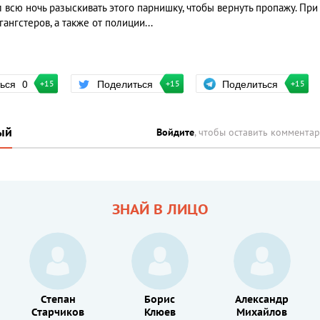
 всю ночь разыскивать этого парнишку, чтобы вернуть пропажу. При
ангстеров, а также от полиции...
Поделиться
ться
0
Поделиться
+15
+15
+15
ый
Войдите
, чтобы оставить коммента
ЗНАЙ В ЛИЦО
Степан
Борис
Александр
Старчиков
Клюев
Михайлов