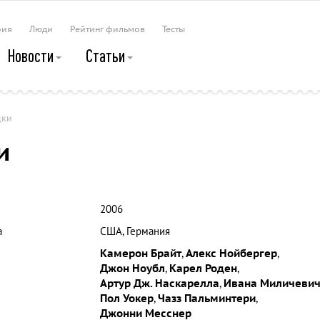
рия
Люди
Рейтинг фильмов
Тесты
Новости
Статьи
дки
и
2006
а
США, Германия
Камерон Брайт
,
Алекс Нойбергер
,
Джон Ноубл
,
Карел Роден
,
Артур Дж. Наскарелла
,
Ивана Миличеви
Пол Уокер
,
Чазз Пальминтери
,
Джонни Месснер