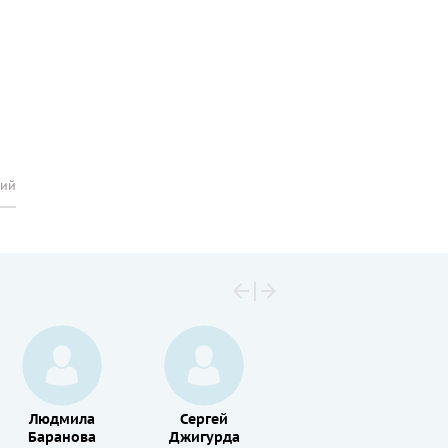
рий
Людмила
Сергей
Елена
Баранова
Джигурда
Сотникова