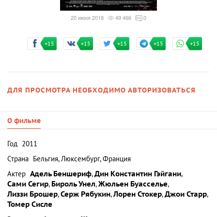
20 июня 2018
49 466
0
+15
+15
+15
+15
+15
ДЛЯ ПРОСМОТРА НЕОБХОДИМО АВТОРИЗОВАТЬСЯ
О фильме
Год
2011
Страна
Бельгия, Люксембург, Франция
Актер
Адель Беншериф
,
Дин Константин Гэйгани
,
Сами Сегир
,
Бироль Унел
,
Жюльен Буасселье
,
Лиззи Брошер
,
Серж Рябукин
,
Лорен Стокер
,
Джои Старр
,
Томер Сисле