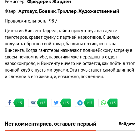
Режиссер
Фредерик Жарден
Жанр
Артхаус
,
Боевик
,
Триллер
,
Художественный
Продолжительность
98 /
Детектив Винсент Гаррел, тайно присутствуя на сделке
гангстеров, крадет сумку с партией наркотиков. С целью
получить обратно свой товар, бандиты похищают сына
Винсента. Когда гангстеры назначают полицейскому встречу в
своем ночном клубе, наркотики уже переданы в отдел
наркоконтроля, и Винсенту ничего не остается, как пойти в этот
ночной клуб с пустыми руками. Эта ночь станет самой длинной
и сложной в его жизни, и, возможно, последней.
+15
+15
+15
+15
+15
Нет комментариев, оставьте первый
Войдите