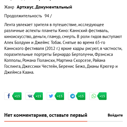
Жанр
Артхаус
,
Документальный
Продолжительность
94 /
Лента увлекает зрителя в путешествие, исследующее
различные аспекты планеты Кино: Каннский фестиваль,
киноискусство, деньги, гламур, смерть. В роли гидов выступают
Алек Болдуин и Джеймс Тобак. Снятые во время 65-го
Каннского фестиваля (2012 г.) яркие кадры рисуют, в частности,
поразительные портреты Бернардо Бертолуччи, Фрэнсиса
Копполы, Романа Полански, Мартина Скорсезе, Райана
Гослинга, Джессики Честейн, Беренис Бежо, Дианы Крюгер и
Джеймса Каана.
+15
+15
+15
+15
+15
Нет комментариев, оставьте первый
Войдите