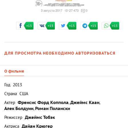
3 августа 2017
27 473
0
+15
+15
+15
+15
+15
ДЛЯ ПРОСМОТРА НЕОБХОДИМО АВТОРИЗОВАТЬСЯ
О фильме
Год
2013
Страна
США
Актер
Френсис Форд Коппола
,
Джеймс Каан
,
Алек Болдуин
,
Роман Полански
Режиссер
Джеймс Тобэк
Актриса
Дайан Крюгер