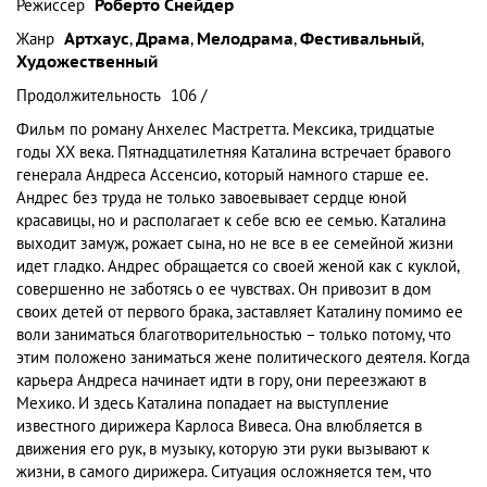
Режиссер
Роберто Снейдер
Жанр
Артхаус
,
Драма
,
Мелодрама
,
Фестивальный
,
Художественный
Продолжительность
106 /
Фильм по роману Анхелес Мастретта. Мексика, тридцатые
годы XX века. Пятнадцатилетняя Каталина встречает бравого
генерала Андреса Ассенсио, который намного старше ее.
Андрес без труда не только завоевывает сердце юной
красавицы, но и располагает к себе всю ее семью. Каталина
выходит замуж, рожает сына, но не все в ее семейной жизни
идет гладко. Андрес обращается со своей женой как с куклой,
совершенно не заботясь о ее чувствах. Он привозит в дом
своих детей от первого брака, заставляет Каталину помимо ее
воли заниматься благотворительностью – только потому, что
этим положено заниматься жене политического деятеля. Когда
карьера Андреса начинает идти в гору, они переезжают в
Мехико. И здесь Каталина попадает на выступление
известного дирижера Карлоса Вивеса. Она влюбляется в
движения его рук, в музыку, которую эти руки вызывают к
жизни, в самого дирижера. Ситуация осложняется тем, что