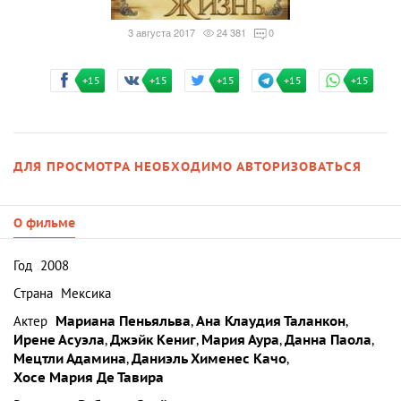
3 августа 2017
24 381
0
+15
+15
+15
+15
+15
ДЛЯ ПРОСМОТРА НЕОБХОДИМО АВТОРИЗОВАТЬСЯ
О фильме
Год
2008
Страна
Мексика
Актер
Мариана Пеньяльва
,
Ана Клаудия Таланкон
,
Ирене Асуэла
,
Джэйк Кениг
,
Мария Аура
,
Данна Паола
,
Мецтли Адамина
,
Даниэль Хименес Качо
,
Хосе Мария Де Тавира