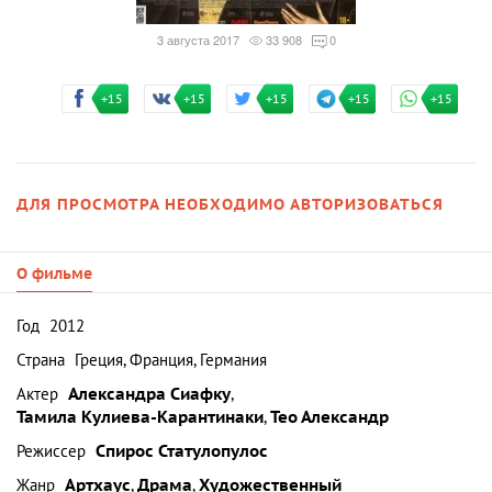
3 августа 2017
33 908
0
+15
+15
+15
+15
+15
ДЛЯ ПРОСМОТРА НЕОБХОДИМО АВТОРИЗОВАТЬСЯ
О фильме
Год
2012
Страна
Греция, Франция, Германия
Актер
Александра Сиафку
,
Тамила Кулиева-Карантинаки
,
Тео Александр
Режиссер
Спирос Статулопулос
Жанр
Артхаус
,
Драма
,
Художественный