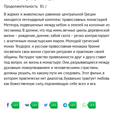
Продолжительность
81 /
В жарких и живописных равнинах центральной Греции
находится легендарный комплекс православных монастырей
Метеора, подвешенных между небом и землей на колоннах из
песчаника. В долине, что под ними, вечные циклы деревенской
жизни – рождение, доение, забой скота – резко контрастируют
с аскетичным монастырским миром. Молодой греческий
монах Теодорос и русская православная монашка Урания
посвятили свои жизни строгим ритуалам и практикам своей
общины. Растущее чувство привязанности друг к другу ставит
под вопрос их жизнь в монастыре. Они, разрывающиеся между
духовным пожертвованием и человеческими страстями,
должны решить, по какому пути им следовать. Этот фильм, в
котором практически нет диалогов, буквально трактует любовь
как божественную силу, подчиняющую себе всех и вся.
+15
+15
+15
+15
+15