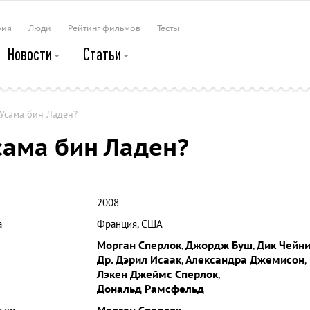
рия
Люди
Рейтинг фильмов
Тесты
Новости
Статьи
, Усама бин Ладен?
Усама бин Ладен?
2008
а
Франция, США
Морган Сперлок
,
Джордж Буш
,
Дик Чейн
Др. Дэрил Исаак
,
Александра Джемисон
,
Лэкен Джеймс Сперлок
,
Дональд Рамсфельд