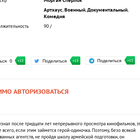
сер
Морган Сперлок
Артхаус
,
Военный
,
Документальный
,
Комедия
лжительность
90 /
Поделиться
ться
0
Поделиться
+15
+15
+15
ИМО АВТОРИЗОВАТЬСЯ
узнал после тридцати лет непрерывного просмотра кинофильмов, э
е всего, если этим займется герой-одиночка. Поэтому, безо всякой
анных агентств, не пройдя школу армейской подготовки, он