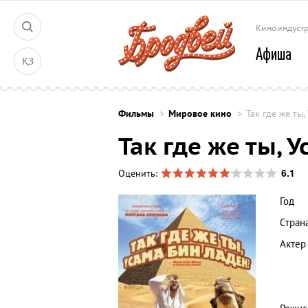
Киноиндуст
Афиша
ҚЗ
Фильмы
Мировое кино
Так где же ты
Так где же ты, 
6.1
Оценить:
Год
Стран
Актер