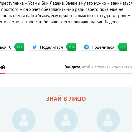
преступника – Усамы Бин Ладена. Зачем ему это нужно – заниматьс
ростого – он хочет обезопасить мир ради своего пока еще не
 попытается найти Усаму, ему придется выяснить, откуда тот родом,
и, что самое важное, что больше всего повлияло на Бин Ладена.
Поделиться
ться
0
Поделиться
+15
+15
+15
ый
Войдите
, чтобы оставить коммента
ЗНАЙ В ЛИЦО