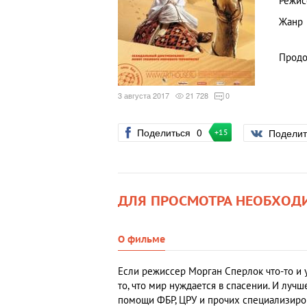
Режис
Жанр
Продо
3 августа 2017
21 728
0
Поделиться
0
Подели
+15
ДЛЯ ПРОСМОТРА НЕОБХОД
О фильме
Если режиссер Морган Сперлок что-то и 
то, что мир нуждается в спасении. И лучш
помощи ФБР, ЦРУ и прочих специализиров