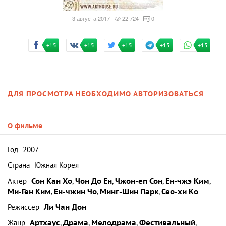
3 августа 2017
22 724
0
+15
+15
+15
+15
+15
ДЛЯ ПРОСМОТРА НЕОБХОДИМО АВТОРИЗОВАТЬСЯ
О фильме
Год
2007
Страна
Южная Корея
Актер
Сон Кан Хо
,
Чон До Ен
,
Чжон-еп Сон
,
Ен-чжэ Ким
,
Ми-Ген Ким
,
Ен-чжин Чо
,
Минг-Шин Парк
,
Сео-хи Ко
Режиссер
Ли Чан Дон
Жанр
Артхаус
,
Драма
,
Мелодрама
,
Фестивальный
,