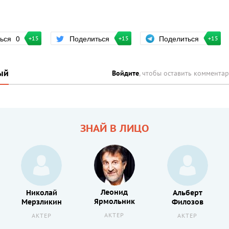
Поделиться
ться
0
Поделиться
+15
+15
+15
ый
Войдите
, чтобы оставить коммента
ЗНАЙ В ЛИЦО
Леонид
Николай
Альберт
Ярмольник
Мерзликин
Филозов
АКТЕР
АКТЕР
АКТЕР