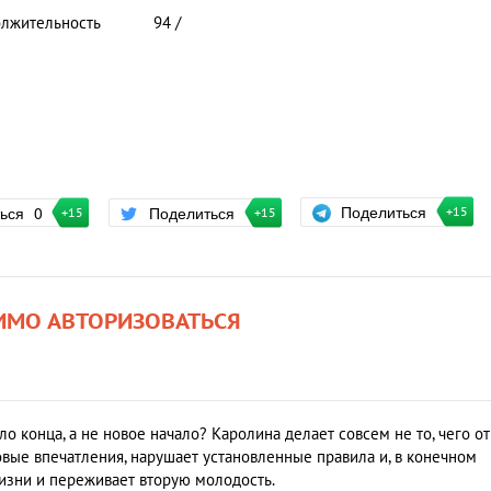
лжительность
94 /
Поделиться
ться
0
Поделиться
+15
+15
+15
ИМО АВТОРИЗОВАТЬСЯ
ало конца, а не новое начало? Каролина делает совсем не то, чего от
овые впечатления, нарушает установленные правила и, в конечном
жизни и переживает вторую молодость.