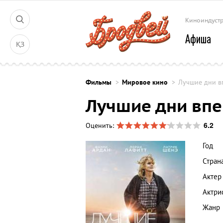
Киноиндуст
Афиша
ҚЗ
Фильмы
Мировое кино
Лучшие дни в
Лучшие дни вп
6.2
Оценить:
Год
Стран
Актер
Актри
Жанр