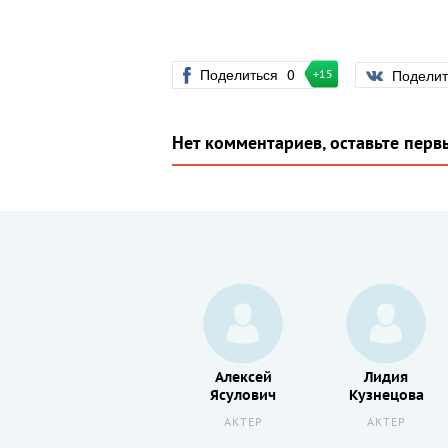
Поделиться
0
Подели
+15
Нет комментариев, оставьте перв
Георгий
Алексей
Лидия
в
Дворников
Ясулович
Кузнецова
АКТЕР
АКТЕР
АКТЕР