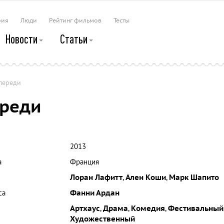
рия
Люди
Рейтинг фильмов
Тесты
Новости
Статьи
переди
ереди
2013
а
Франция
Лоран Лафитт
,
Ален Коши
,
Марк Шапито
са
Фанни Ардан
Артхаус
,
Драма
,
Комедия
,
Фестивальный
Художественный