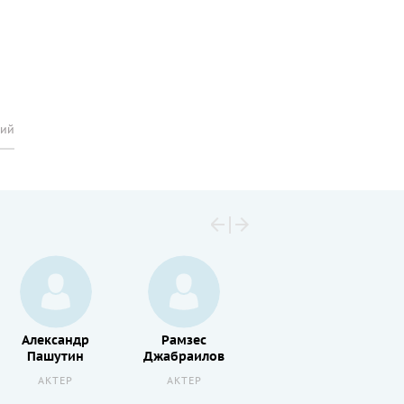
рий
Александр
Рамзес
Георгий
Пашутин
Джабраилов
Дворников
АКТЕР
АКТЕР
АКТЕР