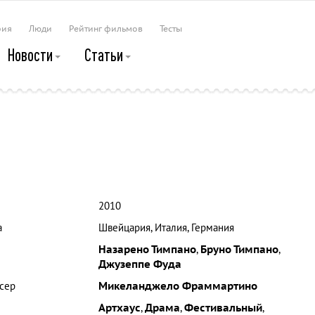
рия
Люди
Рейтинг фильмов
Тесты
Новости
Статьи
2010
а
Швейцария, Италия, Германия
Назарено Тимпано
,
Бруно Тимпано
,
Джузеппе Фуда
сер
Микеланджело Фраммартино
Артхаус
,
Драма
,
Фестивальный
,