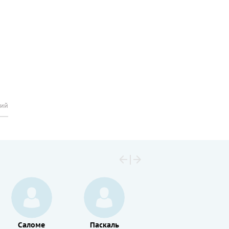
рий
Саломе
Паскаль
Мишель