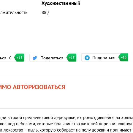
Художественный
лжительность
88 /
Поделиться
ться
0
Поделиться
+15
+15
+15
ИМО АВТОРИЗОВАТЬСЯ
дни в тихой средневековой деревушке, взгромоздившейся на холм
 коз под небесами, которые большинство жителей деревни покинул
шел лекарство – пыль, которую собирает на полу церкви и принимает