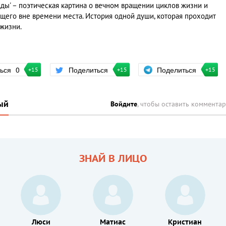
жды' – поэтическая картина о вечном вращении циклов жизни и
его вне времени места. История одной души, которая проходит
жизни.
Поделиться
ться
0
Поделиться
+15
+15
+15
ый
Войдите
, чтобы оставить коммента
ЗНАЙ В ЛИЦО
Люси
Матиас
Кристиан