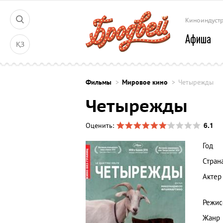
Киноиндуст
Афиша
ҚЗ
Фильмы
Мировое кино
Четырежды
Четырежды
6.1
Оценить:
Год
Стран
Актер
Режис
Жанр