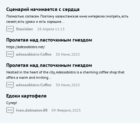
Сценарий начинается с сердца
Полностью согласен. Поэтому казахстанское кино интересно смотреть, есть
сюжет, есть уроки и есть хорошие...
Stanislav
28 Апреля 11:13
Пролетая над ласточкиным гнездом
https://adessobistro.net/
adessobistro Coffee
30 Июня, 2025
Пролетая над ласточкиным гнездом
Nestled in the heart of the city, Adessobistro is a charming coffee shop that
offers a warm and inviting...
adessobistro Coffee
30 Июня, 2025
Едоки картофеля
Cупер!
ivan.dalmatov.88
09 Февраля, 2025