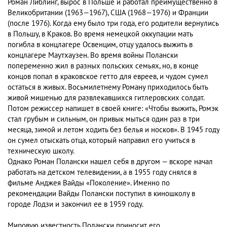
Роман Либлинг, вырос в Польше и работал преимущественно в
Великобритании (1963—1967), США (1968—1976) и Франции
(после 1976). Когда ему было три года, его родители вернулись
в Польшу, в Краков. Во время немецкой оккупации мать
погибла в концлагере Освенцим, отцу удалось выжить в
концлагере Маутхаузен. Во время войны Полански
попеременно жил в разных польских семьях, но, в конце
концов попал в краковское гетто для евреев, и чудом сумел
остаться в живых. Восьмилетнему Роману приходилось быть
живой мишенью для развлекавшихся гитлеровских солдат.
Потом режиссер напишет в своей книге: «Чтобы выжить, Ромэк
стал грубым и сильным, он привык мыться один раз в три
месяца, зимой и летом ходить без белья и носков». В 1945 году
он сумел отыскать отца, который направил его учиться в
техническую школу.
Однако Роман Полански нашел себя в другом — вскоре начал
работать на детском телевидении, а в 1955 году снялся в
фильме Анджея Вайды «Поколение». Именно по
рекомендации Вайды Полански поступил в киношколу в
городе Лодзи и закончил ее в 1959 году.
Мировую известность Полански приносит его