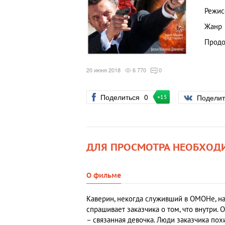
Режис
Жанр
Продо
20 июня 2018
6 770
0
Поделиться
0
Подели
+15
ДЛЯ ПРОСМОТРА НЕОБХОД
О фильме
Каверин, некогда служивший в ОМОНе, нач
спрашивает заказчика о том, что внутри. 
– связанная девочка. Люди заказчика пох