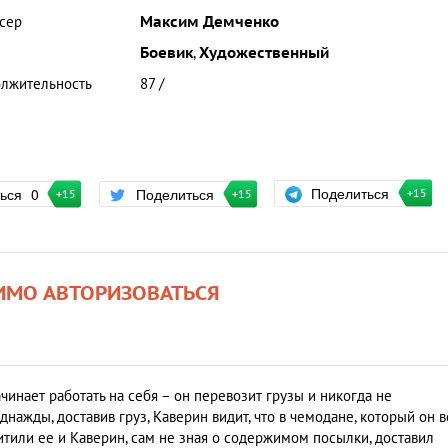
сер
Максим Демченко
Боевик
,
Художественный
лжительность
87 /
Поделиться
ться
0
Поделиться
+15
+15
+15
ИМО АВТОРИЗОВАТЬСЯ
инает работать на себя – он перевозит грузы и никогда не
Однажды, доставив груз, Каверин видит, что в чемодане, который он в
итили ее и Каверин, сам не зная о содержимом посылки, доставил