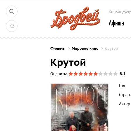
Киноиндуст
Афиша
ҚЗ
Фильмы
Мировое кино
Крутой
Крутой
6.1
Оценить:
Год
Стран
Актер