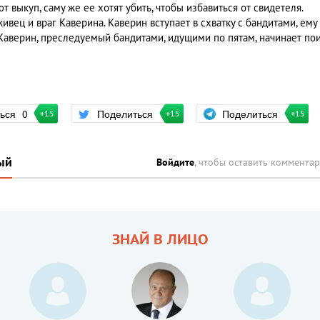
т выкуп, саму же ее хотят убить, чтобы избавиться от свидетеля.
вец и враг Каверина. Каверин вступает в схватку с бандитами, ему
я. Каверин, преследуемый бандитами, идущими по пятам, начинает по
Поделиться
ться
0
Поделиться
+15
+15
+15
ый
Войдите
, чтобы оставить коммента
ЗНАЙ В ЛИЦО