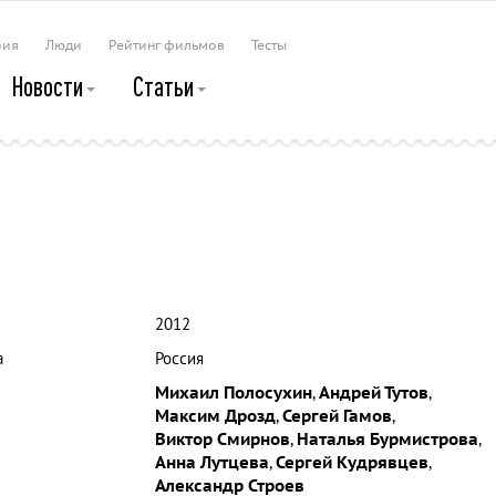
рия
Люди
Рейтинг фильмов
Тесты
Новости
Статьи
2012
а
Россия
Михаил Полосухин
,
Андрей Тутов
,
Максим Дрозд
,
Сергей Гамов
,
Виктор Смирнов
,
Наталья Бурмистрова
,
Анна Лутцева
,
Сергей Кудрявцев
,
Александр Строев