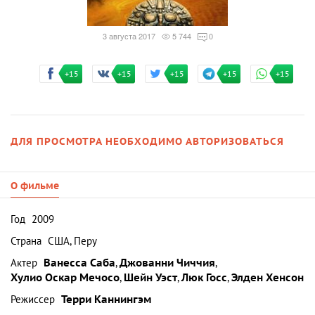
3 августа 2017
5 744
0
+15
+15
+15
+15
+15
ДЛЯ ПРОСМОТРА НЕОБХОДИМО АВТОРИЗОВАТЬСЯ
О фильме
Год
2009
Страна
США, Перу
Актер
Ванесса Саба
,
Джованни Чиччия
,
Хулио Оскар Мечосо
,
Шейн Уэст
,
Люк Госс
,
Элден Хенсон
Режиссер
Терри Каннингэм