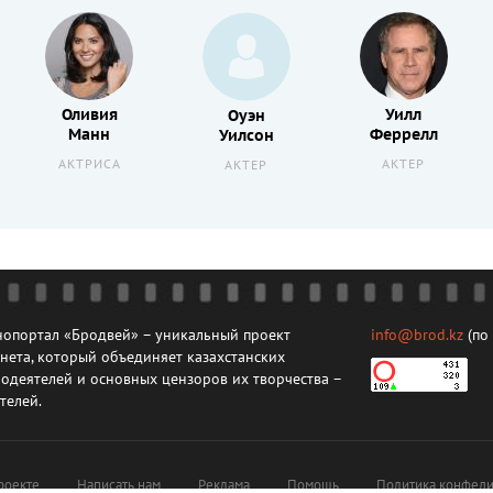
Оливия
Уилл
Оуэн
Манн
Феррелл
Уилсон
АКТРИСА
АКТЕР
АКТЕР
опортал «Бродвей» – уникальный проект
info@brod.kz
(по
нета, который объединяет казахстанских
одеятелей и основных цензоров их творчества –
телей.
роекте
Написать нам
Реклама
Помощь
Политика конфеди