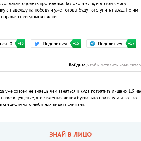
 солдатам одолеть противника. Так оно и есть, и в этом смогут
якую надежду на победу и уже готовы будут отступить назад. Но им 
т поражен неведомой силой...
Поделиться
ться
0
Поделиться
+15
+15
+15
Войдите
, чтобы оставить коммента
да уже совсем не знаешь чем заняться и куда потратить лишних 1,5 ча
 такое ощущение, что сюжетная линия буквально притянута и вот-вот
нь специфичного любителя видать снимали.
ЗНАЙ В ЛИЦО