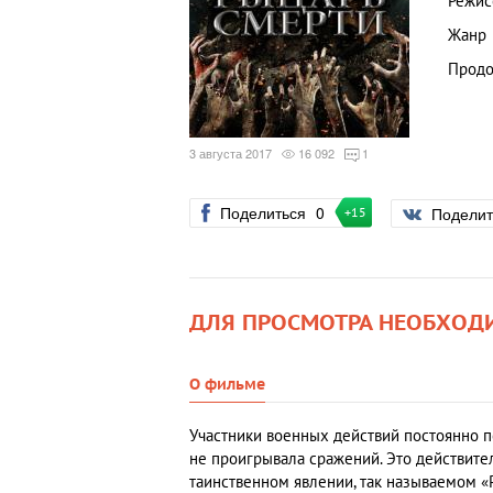
Режис
Жанр
Продо
3 августа 2017
16 092
1
Поделиться
0
Подели
+15
ДЛЯ ПРОСМОТРА НЕОБХОД
О фильме
Участники военных действий постоянно пе
не проигрывала сражений. Это действител
таинственном явлении, так называемом «