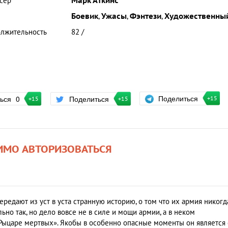
сер
Марк Аткинс
Боевик
,
Ужасы
,
Фэнтези
,
Художественны
лжительность
82 /
Поделиться
ться
0
Поделиться
+15
+15
+15
ИМО АВТОРИЗОВАТЬСЯ
редают из уст в уста странную историю, о том что их армия никогд
ьно так, но дело вовсе не в силе и мощи армии, а в неком
Рыцаре мертвых». Якобы в особенно опасные моменты он является 