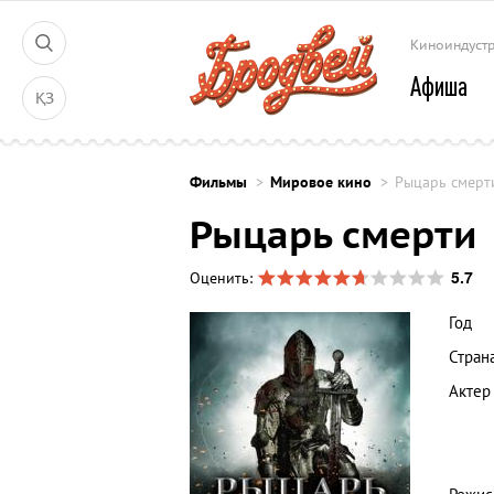
Киноиндуст
Афиша
ҚЗ
Фильмы
Мировое кино
Рыцарь смерт
Рыцарь смерти
5.7
Оценить:
Год
Стран
Актер