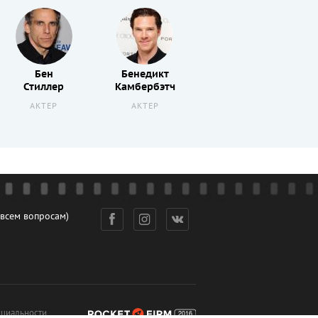
Бен
Бенедикт
Пенелопа
Стиллер
Камбербэтч
Крус
АКТЕР
АКТЕР
АКТЕР
 всем вопросам)
циальности