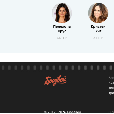
Бенедикт
Пенелопа
Кристен
Камбербэтч
Крус
Уиг
АКТЕР
АКТЕР
АКТЕР
Кин
Каз
кин
зри
© 2012–2026 Бродвей
О п