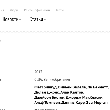
рия
Люди
Рейтинг фильмов
Тесты
Новости
Статьи
и
2013
а
США, Великобритания
Фет Гринвуд
,
Вивьен Вилела
,
Ли Беннетт
,
Дилан Джонс
,
Алан Калтон
,
Джейсон Бистон
,
Джордж МакКласки
,
Альф Томпсон
,
Дэннис Карр
,
Эва Морган