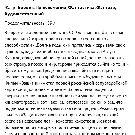
Жанр
Боевик
,
Приключения
,
Фантастика
,
Фэнтези
,
Художественный
Продолжительность
89 /
Во времена холодной войны в СССР для защиты был создан
специальный отряд героев со сверхъестественными
способностями. Долгие годы они прятались и скрывали свою
сущность, ведя тихий образ жизни. Однако, когда Август
Куратов, обладающий невероятной силой, решает завоевать
всю страну, а позже и мир, героям приходится выйти из тени и
бросить ему вызов. Грядёт величайшая битва в истории
человечества, от которой будет зависеть будущее планеты.
Фильм «Защитники» стал первой российской сепургеройской
картиной и достойным ответом Западу. Тема людей со
сверхъестественными способностями уже давно муссируется в
кинематографе, и вот, наконец, отечественное кино решило
поддержать тенденцию, выпустив свой продукт. Режиссёром
фильма «Защитники» является Сарик Андреасян, снявший
всего за несколько лет множество качественных картин,
большинство из которых стали по-настоящему успешными.
Среди основного актёрского состава картины можно отметить