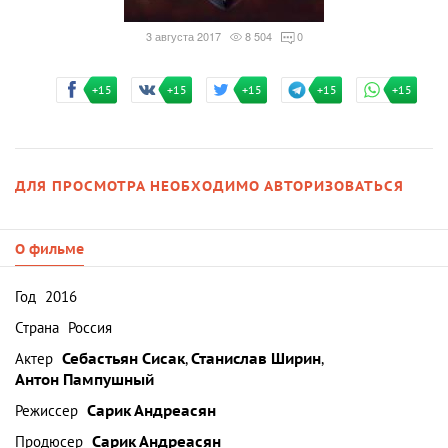
3 августа 2017
8 504
0
+15
+15
+15
+15
+15
ДЛЯ ПРОСМОТРА НЕОБХОДИМО АВТОРИЗОВАТЬСЯ
О фильме
Год
2016
Страна
Россия
Актер
Себастьян Сисак
,
Станислав Ширин
,
Антон Пампушный
Режиссер
Сарик Андреасян
Продюсер
Сарик Андреасян