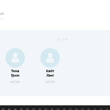
рий
Тина
Кейт
Шарлотта
Грим
Лэнг
Рэмплинг
АКТЕР
АКТЕР
АКТЕР