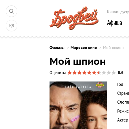
Киноиндуст
Афиша
ҚЗ
Фильмы
Мировое кино
Мой шпион
Мой шпион
6.6
Оценить:
Год
Стран
Слога
Режис
Актер