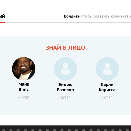
ый
Войдите
, чтобы оставить коммента
ЗНАЙ В ЛИЦО
Майк
Эндрю
Карли
Эппс
Бэчелор
Карисса
АКТЕР
АКТЕР
АКТЕР