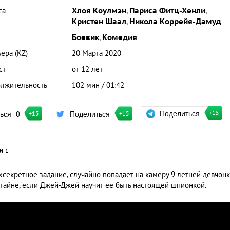
са
Хлоя Коулмэн
,
Париса Фитц-Хенли
,
Кристен Шаал
,
Никола Коррейя-Дамуд
Боевик
,
Комедия
ера (KZ)
20 Марта 2020
ст
от 12 лет
лжительность
102 мин / 01:42
Поделиться
ться
0
Поделиться
+15
+15
+15
и
1
секретное задание, случайно попадает на камеру 9-летней девчонк
 тайне, если Джей-Джей научит её быть настоящей шпионкой.