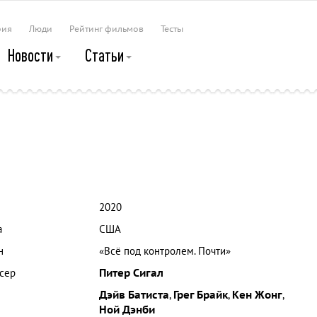
рия
Люди
Рейтинг фильмов
Тесты
Новости
Статьи
2020
а
США
н
«Всё под контролем. Почти»
сер
Питер Сигал
Дэйв Батиста
,
Грег Брайк
,
Кен Жонг
,
Ной Дэнби