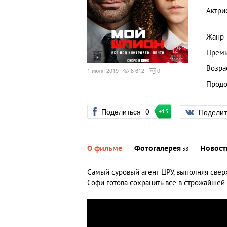
Актри
Жанр
Премь
Возра
1 июля 2019
8 612
0
Продо
Поделиться
0
Подели
+15
О фильме
Фотогалерея
Новост
38
Самый суровый агент ЦРУ, выполняя сверх
Софи готова сохранить все в строжайшей