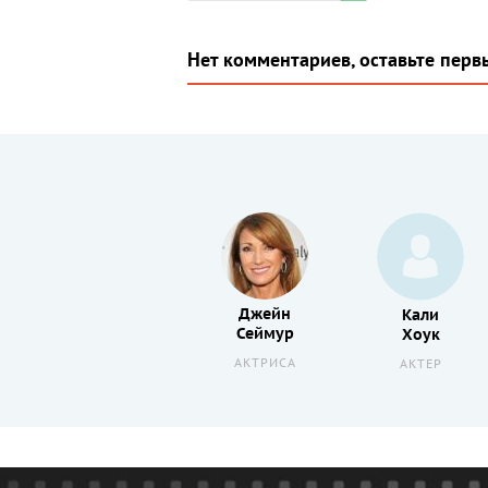
Нет комментариев, оставьте перв
Джейн
Шарлотта
Кали
Сеймур
Рэмплинг
Хоук
АКТРИСА
АКТЕР
АКТЕР