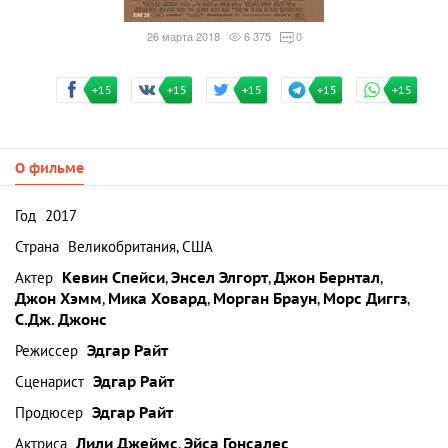
26 марта 2018
6 375
0
+15
+15
+15
+15
+15
О фильме
Год
2017
Страна
Великобритания, США
Актер
Кевин Спейси
,
Энсел Элгорт
,
Джон Бернтал
,
Джон Хэмм
,
Мика Ховард
,
Морган Браун
,
Морс Диггз
,
С.Дж. Джонс
Режиссер
Эдгар Райт
Сценарист
Эдгар Райт
Продюсер
Эдгар Райт
Актриса
Лили Джеймс
,
Эйса Гонсалес