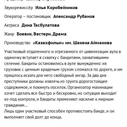
Звукорежиссёр
Илья Коробейников
Оператор – постановщик
Александр Рубанов
Актриса
Дина Тасбулатова
Жанр
Боевик
,
Вестерн
,
Драма
Производство
«Казахфильм» им. Шакена Айманова
Участковый отдаленного и отрезанного от цивилизации аула в
одиночку вступает в схватку с бандитами, захватившими
селение. Бандиты остановились в ауле вынужденно: их
грузовик с ценным краденым грузом сломался по дороге, и им
пришлось искать для него свободный ангар. За два дня
преступники должны извлечь из грунта дорогостоящее
содержимое, и покинуть поселок. Организатор махинации
хочет сделать все быстро и бескровно, но ситуация выходит
из-под контроля, и бандиты применяют насилие к мирным
гражданам…
Лишь один участковый способен противостоять банде, и он
выполняет свой долг до конца.