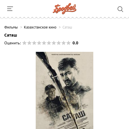
Фильмы
Казахстанское кино
Саташ
Саташ
0.0
Оценить: