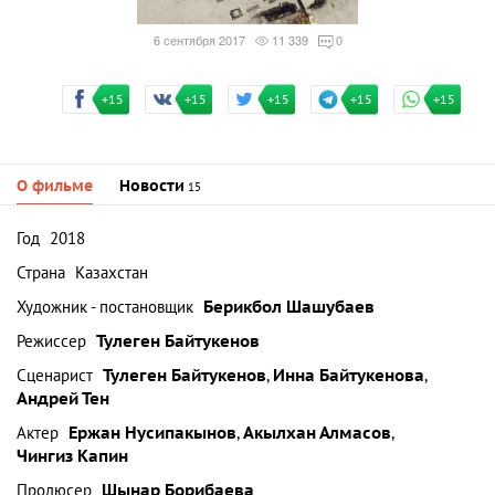
6 сентября 2017
11 339
0
+15
+15
+15
+15
+15
О фильме
Новости
15
Год
2018
Страна
Казахстан
Художник - постановщик
Берикбол Шашубаев
Режиссер
Тулеген Байтукенов
Сценарист
Тулеген Байтукенов
,
Инна Байтукенова
,
Андрей Тен
Актер
Ержан Нусипакынов
,
Акылхан Алмасов
,
Чингиз Капин
Продюсер
Шынар Борибаева