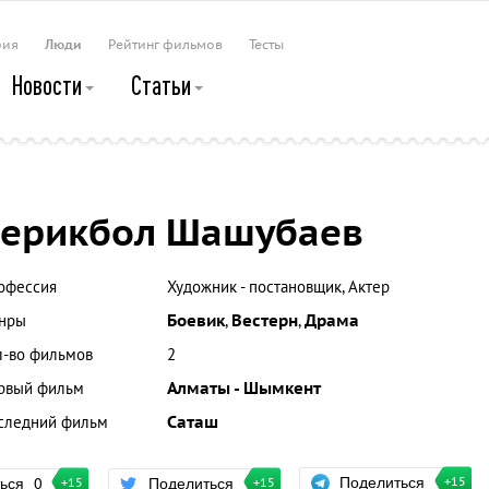
рия
Люди
Рейтинг фильмов
Тесты
Новости
Статьи
ерикбол Шашубаев
офессия
Художник - постановщик, Актер
нры
Боевик
,
Вестерн
,
Драма
л-во фильмов
2
рвый фильм
Алматы - Шымкент
следний фильм
Саташ
Поделиться
ться
0
Поделиться
+15
+15
+15