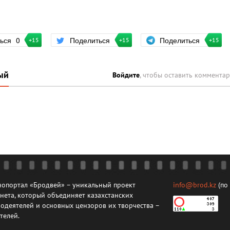
Поделиться
ться
0
Поделиться
+15
+15
+15
ый
Войдите
, чтобы оставить коммента
опортал «Бродвей» – уникальный проект
info@brod.kz
(по
нета, который объединяет казахстанских
одеятелей и основных цензоров их творчества –
телей.