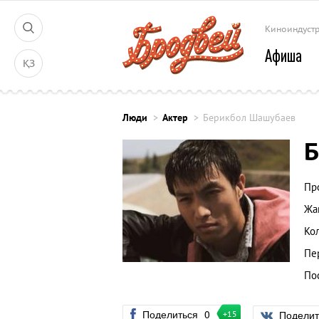
Киноиндуст
Афиша
ҚЗ
Люди
Актер
Берикбол Шашубаев
Б
Пр
Жа
Ко
Пе
По
Поделиться
0
Подели
+15