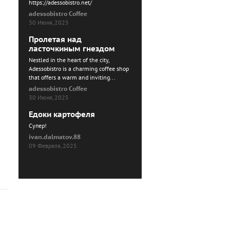
https://adessobistro.net/
adessobistro Coffee
30 Июня, 2025
Пролетая над
ласточкиным гнездом
Nestled in the heart of the city,
Adessobistro is a charming coffee shop
that offers a warm and inviting...
adessobistro Coffee
30 Июня, 2025
Едоки картофеля
Cупер!
ivan.dalmatov.88
09 Февраля, 2025