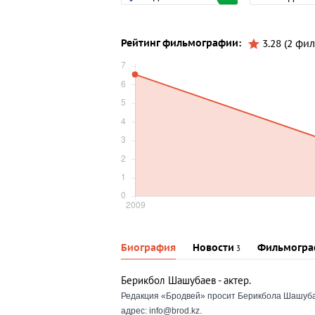
Рейтинг фильмографии:
3.28 (2 фил
Биография
Новости
Фильмогра
3
Берикбол Шашубаев
- актер.
Редакция «Бродвей» просит Берикбола Шашубаев
адрес: info@brod.kz.