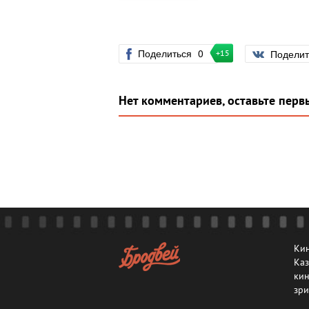
Поделиться
0
Подели
+15
Нет комментариев, оставьте перв
Кин
Каз
кин
зри