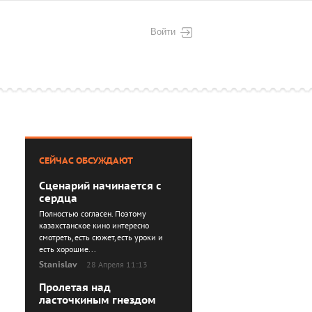
Войти
СЕЙЧАС ОБСУЖДАЮТ
Сценарий начинается с
сердца
Полностью согласен. Поэтому
казахстанское кино интересно
смотреть, есть сюжет, есть уроки и
есть хорошие...
Stanislav
28 Апреля 11:13
Пролетая над
ласточкиным гнездом