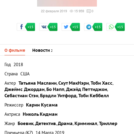
22 февраля 2019
15 959
0
+15
+15
+15
+15
+15
О фильме
Новости
2
Год
2018
Страна
США
Актер
Татьяна Маслани
,
Скут МакНэри
,
Тоби Хасс
,
Джеймс Джордан
,
Бо Напп
,
Джэйд Петтиджон
,
Себастиан Стэн
,
Брэдли Уитфорд
,
Тоби Кеббелл
Режиссер
Карин Кусама
Актриса
Николь Кидман
Жанр
Боевик
,
Детектив
,
Драма
,
Криминал
,
Триллер
Премьера (KZ)
14 Марта 2019