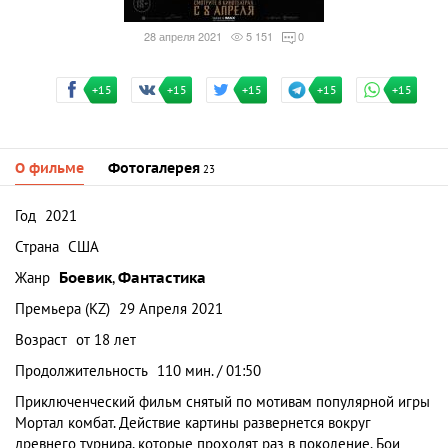
28 апреля 2021
5 151
0
+15
+15
+15
+15
+15
О фильме
Фотогалерея
23
Год
2021
Страна
США
Жанр
Боевик
,
Фантастика
Премьера (KZ)
29 Апреля 2021
Возраст
от 18 лет
Продолжительность
110 мин. / 01:50
Приключенческий фильм снятый по мотивам популярной игры
Мортал комбат. Действие картины развернется вокруг
древнего турнира, которые проходят раз в поколение. Бои