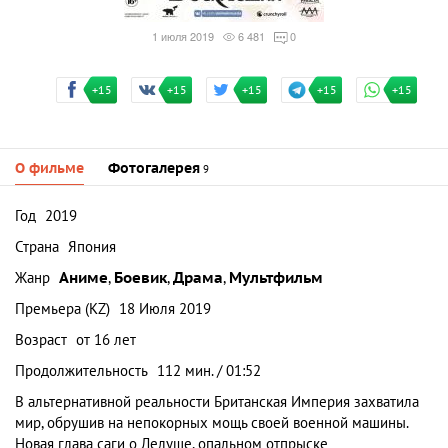
1 июля 2019
6 481
0
+15
+15
+15
+15
+15
О фильме
Фотогалерея
9
Год
2019
Страна
Япония
Жанр
Аниме
,
Боевик
,
Драма
,
Мультфильм
Премьера (KZ)
18 Июля 2019
Возраст
от 16 лет
Продолжительность
112 мин. / 01:52
В альтернативной реальности Британская Империя захватила
мир, обрушив на непокорных мощь своей военной машины.
Новая глава саги о Лелуше, опальном отпрыске