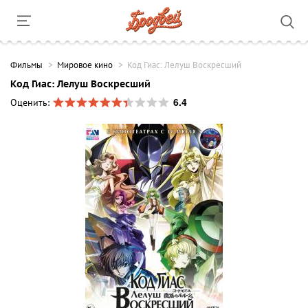
Фильмы
Мировое кино
Код Гиас: Лелуш Воскресший
Код Гиас: Лелуш Воскресший
6.4
Оценить: