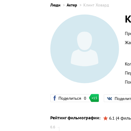
Люди
Актер
Клинт Ховард
К
Пр
Жа
Ко
Пе
По
Поделиться
0
Подели
+15
Рейтинг фильмографии:
6.1 (4 филь