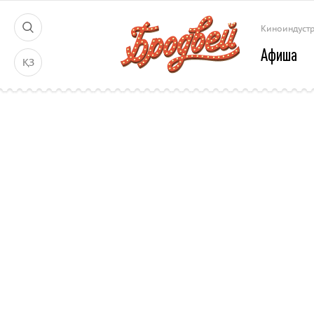
Киноиндуст
Афиша
ҚЗ