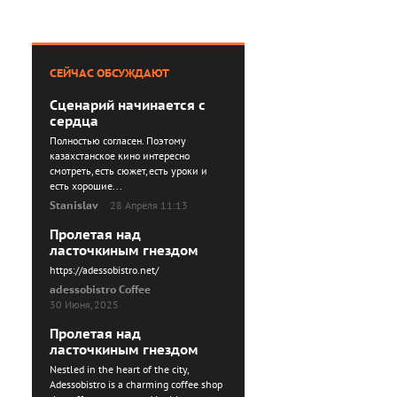
СЕЙЧАС ОБСУЖДАЮТ
Сценарий начинается с
сердца
Полностью согласен. Поэтому
казахстанское кино интересно
смотреть, есть сюжет, есть уроки и
есть хорошие...
Stanislav
28 Апреля 11:13
Пролетая над
ласточкиным гнездом
https://adessobistro.net/
adessobistro Coffee
30 Июня, 2025
Пролетая над
ласточкиным гнездом
Nestled in the heart of the city,
Adessobistro is a charming coffee shop