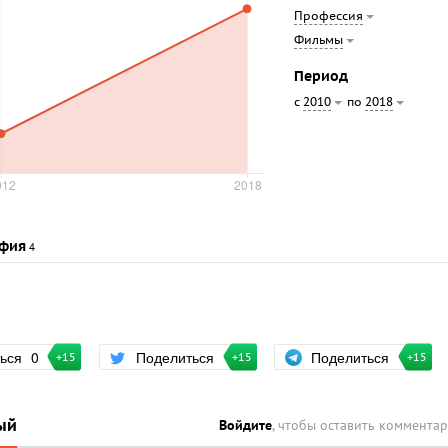
Профессия
Фильмы
Период
с
по
2010
2018
фия
4
Поделиться
ться
0
Поделиться
+15
+15
+15
ый
Войдите
, чтобы оставить коммента