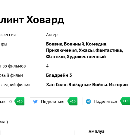
линт Ховард
офессия
Актер
нры
Боевик
,
Военный
,
Комедия
,
Приключения
,
Ужасы
,
Фантастика
,
Фэнтези
,
Художественный
л-во фильмов
4
рвый фильм
Бладрейн 3
следний фильм
Хан Соло: Звёздные Войны. Истории
Поделиться
ться
0
Поделиться
+15
+15
+15
ма )
Амплуа