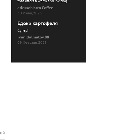
that offers a warm and inviting...
adessobistro Coffee
30 Июня, 2025
Едоки картофеля
Cупер!
ivan.dalmatov.88
09 Февраля, 2025
рий