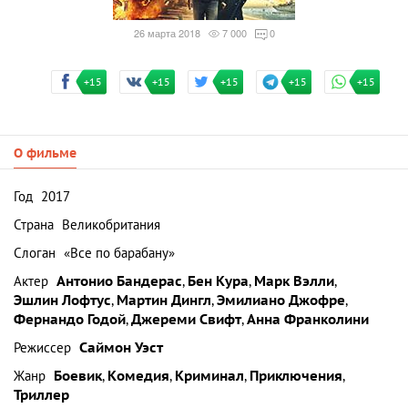
26 марта 2018
7 000
0
+15
+15
+15
+15
+15
О фильме
Год
2017
Страна
Великобритания
Слоган
«Все по барабану»
Актер
Антонио Бандерас
,
Бен Кура
,
Марк Вэлли
,
Эшлин Лофтус
,
Мартин Дингл
,
Эмилиано Джофре
,
Фернандо Годой
,
Джереми Свифт
,
Анна Франколини
Режиссер
Саймон Уэст
Жанр
Боевик
,
Комедия
,
Криминал
,
Приключения
,
Триллер