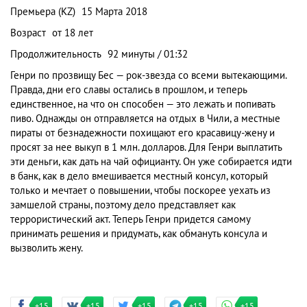
Премьера (KZ)
15 Марта 2018
Возраст
от 18 лет
Продолжительность
92 минуты / 01:32
Генри по прозвищу Бес — рок-звезда со всеми вытекающими.
Правда, дни его славы остались в прошлом, и теперь
единственное, на что он способен — это лежать и попивать
пиво. Однажды он отправляется на отдых в Чили, а местные
пираты от безнадежности похищают его красавицу-жену и
просят за нее выкуп в 1 млн. долларов. Для Генри выплатить
эти деньги, как дать на чай официанту. Он уже собирается идти
в банк, как в дело вмешивается местный консул, который
только и мечтает о повышении, чтобы поскорее уехать из
замшелой страны, поэтому дело представляет как
террористический акт. Теперь Генри придется самому
принимать решения и придумать, как обмануть консула и
вызволить жену.
+15
+15
+15
+15
+15