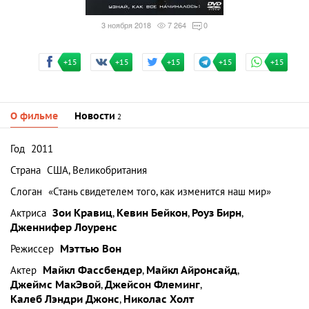
3 ноября 2018
7 264
0
+15
+15
+15
+15
+15
О фильме
Новости
2
Год
2011
Страна
США, Великобритания
Слоган
«Стань свидетелем того, как изменится наш мир»
Актриса
Зои Кравиц
,
Кевин Бейкон
,
Роуз Бирн
,
Дженнифер Лоуренс
Режиссер
Мэттью Вон
Актер
Майкл Фассбендер
,
Майкл Айронсайд
,
Джеймс МакЭвой
,
Джейсон Флеминг
,
Калеб Лэндри Джонс
,
Николас Холт