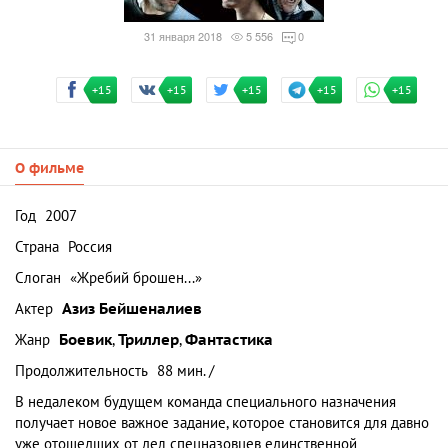
31 января 2018
5 556
0
+15
+15
+15
+15
+15
О фильме
Год
2007
Страна
Россия
Слоган
«Жребий брошен...»
Актер
Азиз Бейшеналиев
Жанр
Боевик
,
Триллер
,
Фантастика
Продолжительность
88 мин. /
В недалеком будущем команда специального назначения
получает новое важное задание, которое становится для давно
уже отошедших от дел спецназовцев единственной