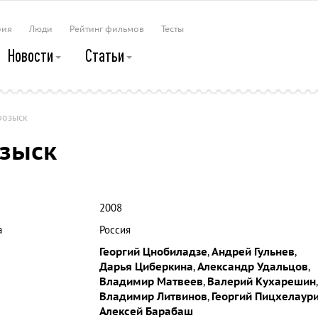
рия
Люди
Рейтинг фильмов
Тесты
Новости
Статьи
розыск
озыск
2008
а
Россия
Георгий Цнобиладзе
,
Андрей Гульнев
,
Дарья Циберкина
,
Александр Удальцов
,
Владимир Матвеев
,
Валерий Кухарешин
,
Владимир Литвинов
,
Георгий Пицхелаур
Алексей Барабаш