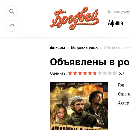
Киноиндуст
Афиша
ҚЗ
Фильмы
Мировое кино
Объявлены в 
Объявлены в р
5.7
Оценить:
Год
Стран
Актер