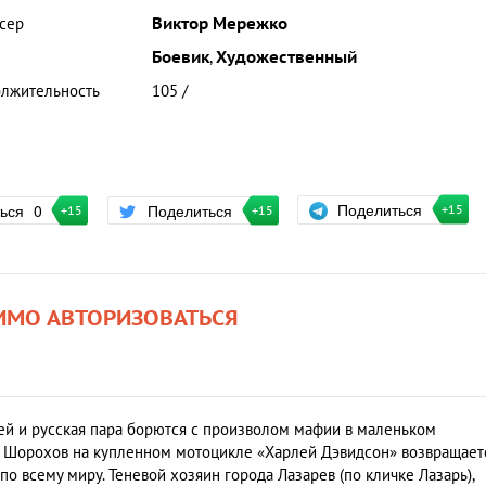
сер
Виктор Мережко
Боевик
,
Художественный
лжительность
105 /
Поделиться
ться
0
Поделиться
+15
+15
+15
ИМО АВТОРИЗОВАТЬСЯ
ей и русская пара борются с произволом мафии в маленьком
 Шорохов на купленном мотоцикле «Харлей Дэвидсон» возвращает
по всему миру. Теневой хозяин города Лазарев (по кличке Лазарь),