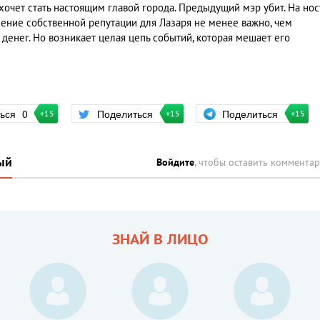
хочет стать настоящим главой города. Предыдущий мэр убит. На нос
ение собственной репутации для Лазаря не менее важно, чем
нег. Но возникает целая цепь событий, которая мешает его
Поделиться
ться
0
Поделиться
+15
+15
+15
ый
Войдите
, чтобы оставить коммента
ЗНАЙ В ЛИЦО