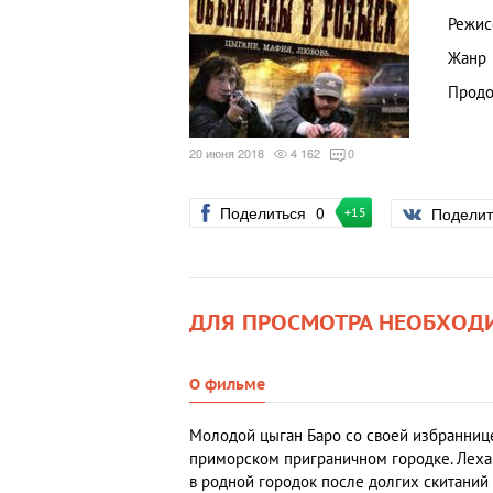
Режис
Жанр
Продо
20 июня 2018
4 162
0
Поделиться
0
Подели
+15
ДЛЯ ПРОСМОТРА НЕОБХОД
О фильме
Молодой цыган Баро со своей избранниц
приморском приграничном городке. Леха
в родной городок после долгих скитаний 