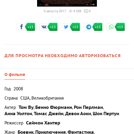
3 августа 2017
4 039
0
+15
+15
+15
+15
+15
ДЛЯ ПРОСМОТРА НЕОБХОДИМО АВТОРИЗОВАТЬСЯ
О фильме
Год
2008
Страна
США, Великобритания
Актер
Том Ву
,
Бенно Фюрманн
,
Рон Перлман
,
Анна Уолтон
,
Томас Джейн
,
Девон Аоки
,
Шон Пертуи
Режиссер
Саймон Хантер
Жанр
Боевик
,
Приключения
,
Фантастика
,