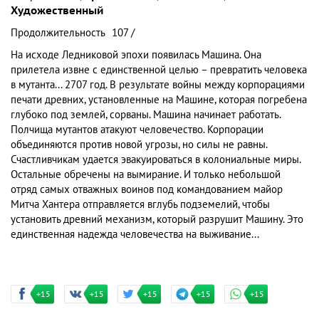
Художественный
Продолжительность
107 /
На исходе Ледниковой эпохи появилась Машина. Она
прилетела извне с единственной целью – превратить человека
в мутанта... 2707 год. В результате войны между корпорациями
печати древних, установленные на Машине, которая погребена
глубоко под землей, сорваны. Машина начинает работать.
Полчища мутантов атакуют человечество. Корпорации
объединяются против новой угрозы, но силы не равны.
Счастливчикам удается эвакуироваться в колониальные миры.
Остальные обречены на вымирание. И только небольшой
отряд самых отважных воинов под командованием майор
Митча Хантера отправляется вглубь подземелий, чтобы
установить древний механизм, который разрушит Машину. Это
единственная надежда человечества на выживание...
+15
+15
+15
+15
+15