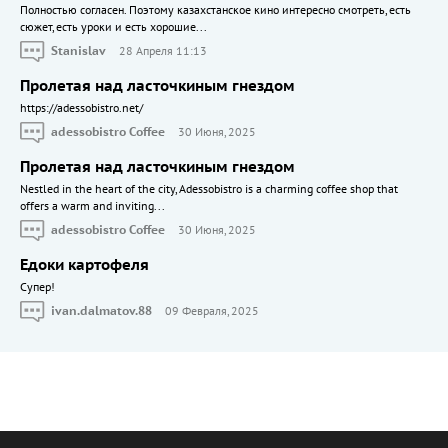
Полностью согласен. Поэтому казахстанское кино интересно смотреть, есть
сюжет, есть уроки и есть хорошие...
Stanislav
28 Апреля 11:13
Пролетая над ласточкиным гнездом
https://adessobistro.net/
adessobistro Coffee
30 Июня, 2025
Пролетая над ласточкиным гнездом
Nestled in the heart of the city, Adessobistro is a charming coffee shop that
offers a warm and inviting...
adessobistro Coffee
30 Июня, 2025
Едоки картофеля
Cупер!
ivan.dalmatov.88
09 Февраля, 2025