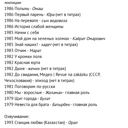
милиции
1986 Полынь -
Омаш
1986 Первый парень -
Юра
(нет в титрах)
1986 На перевале -
сын водовоза
1986 История слабой женщины
1985 Начни с себя
1985 Мой дом на зеленых холмах -
Кайрат Омарович
1985 Знай наших! -
кадет
(нет в титрах)
1983 Отчим -
Марат
1982 У кромки поля
1982 Красная юрта
1982 Дыня -
жених
(нет в титрах)
1982 До свидания, Медео | Revue na zakázku (СССР,
Чехословакия) - эпизод (нет в титрах)
1981 Поговорим по-русски
1980 Мы - взрослые -
Жоламан
- главная роль
1979 Щит города -
Булат
1979 Невеста для брата -
Батырбек
- главная роль
Озвучивание:
1993 Станция любви (Казахстан) -
Орал