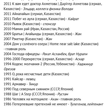
2011 К вам едет доктор Ахметова | Дәрігер Ахметова (сериал,
Казахстан) -
Эльдар, коллега физика Володи
2011 Айналайын (сериал, Казахстан)
2011 Побег из аула (сериал, Казахстан) -
Кайрат
2010 Рывок (Казахстан) -
спонсор
2010 Мамин рай (Иран, Казахстан, Россия)
2009 Братья | Ағайынды (сериал, Казахстан) -
Жан
2007 Рэкетир (Казахстан) -
Жан
2004 Дом у солёного озера | Home near salt lake (Казахстан)
- главная роль
2004 Господа офицеры -
Рахат Асланбек, брат Нурали
1996-2000 Перекресток (сериал, Казахстан) -
Аскар
1994 Кодекс молчания-2 (Россия, Узбекистан) -
Хаджинур
Орезов
1993 О, рока несчастные дети (Казахстан)
1991 Кайсар -
певец
1991 Армавир -
Тимур
1990 Под северным сиянием (СССР, Япония)
1988 Шаг | А Step (СССР, Япония) -
Рустам
1986 Человек на мотоцикле -
Ахан
- главная роль
1986 Потерпевшие претензий не имеют -
Тулегенов, лейтенант