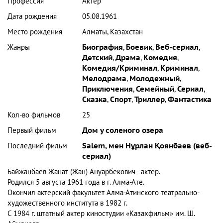
Профессия
Актер
Дата рождения
05.08.1961
Место рождения
Алматы, Казахстан
Жанры
Биография
,
Боевик
,
Веб-сериал
,
Детский
,
Драма
,
Комедия
,
Комедия/Криминал
,
Криминал
,
Мелодрама
,
Молодежный
,
Приключения
,
Семейный
,
Сериал
,
Сказка
,
Спорт
,
Триллер
,
Фантастика
Кол-во фильмов
25
Первый фильм
Дом у соленого озера
Последний фильм
Salem, мен Нұрлан Қоянбаев (веб-
сериал)
Байжанбаев Жанат (Жан) Ануарбекович -
актер.
Родился 5 августа 1961 года в г. Алма-Ате.
Окончил актерский факультет Алма-Атинского театрально-
художественного института в 1982 г.
С 1984 г. штатный актер киностудии «Казахфильм» им. Ш.