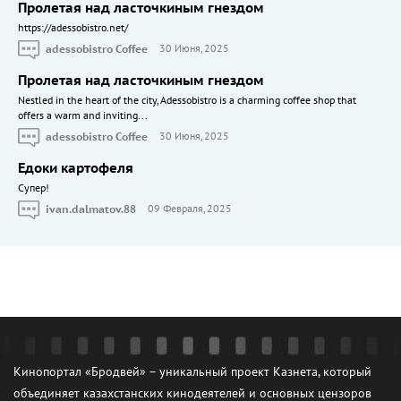
Пролетая над ласточкиным гнездом
https://adessobistro.net/
adessobistro Coffee
30 Июня, 2025
Пролетая над ласточкиным гнездом
Nestled in the heart of the city, Adessobistro is a charming coffee shop that
offers a warm and inviting...
adessobistro Coffee
30 Июня, 2025
Едоки картофеля
Cупер!
ivan.dalmatov.88
09 Февраля, 2025
Кинопортал «Бродвей» – уникальный проект Казнета, который
объединяет казахстанских кинодеятелей и основных цензоров