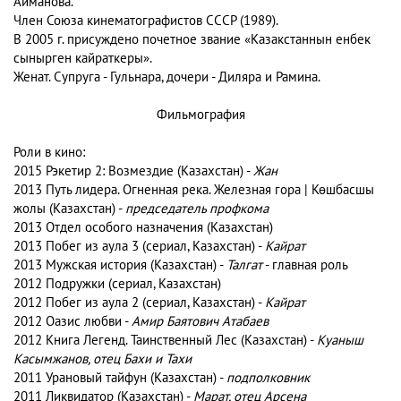
Айманова.
Член Союза кинематографистов СССР (1989).
В 2005 г. присуждено почетное звание «Казакстаннын енбек
сынырген кайраткеры».
Женат. Супруга - Гульнара, дочери - Диляра и Рамина.
Фильмография
Роли в кино:
2015 Рэкетир 2: Возмездие (Казахстан) -
Жан
2013 Путь лидера. Огненная река. Железная гора | Көшбасшы
жолы (Казахстан) -
председатель профкома
2013 Отдел особого назначения (Казахстан)
2013 Побег из аула 3 (сериал, Казахстан) -
Кайрат
2013 Мужская история (Казахстан) -
Талгат
- главная роль
2012 Подружки (сериал, Казахстан)
2012 Побег из аула 2 (сериал, Казахстан) -
Кайрат
2012 Оазис любви -
Амир Баятович Атабаев
2012 Книга Легенд. Таинственный Лес (Казахстан) -
Куаныш
Касымжанов, отец Бахи и Тахи
2011 Урановый тайфун (Казахстан) -
подполковник
2011 Ликвидатор (Казахстан) -
Марат, отец Арсена