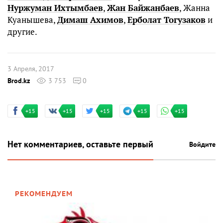
Нуржуман Ихтымбаев
,
Жан Байжанбаев
, Жанна
Куанышева,
Димаш Ахимов
,
Ерболат Тогузаков
и
другие.
3 Апреля, 2017
Brod.kz
3 753
0
+15
+15
+15
+15
+15
Нет комментариев, оставьте первый
Войдите
РЕКОМЕНДУЕМ