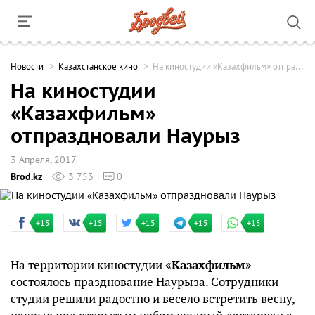
Новости
Казахстанское кино
На киностудии «Казахфильм» отпраздновали Наурыз
На киностудии
«Казахфильм»
отпраздновали Наурыз
3 Апреля, 2017
Brod.kz
3 753
0
+15
+15
+15
+15
+15
На территории киностудии
«Казахфильм»
состоялось празднование Наурыза. Сотрудники
студии решили радостно и весело встретить весну,