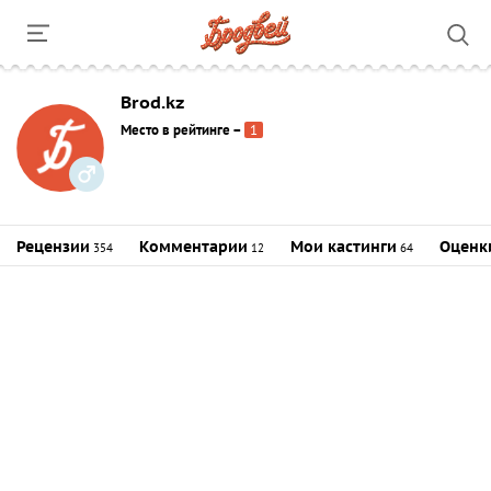
Brod.kz
Место в рейтинге
–
1
Рецензии
Комментарии
Мои кастинги
Оценк
354
12
64