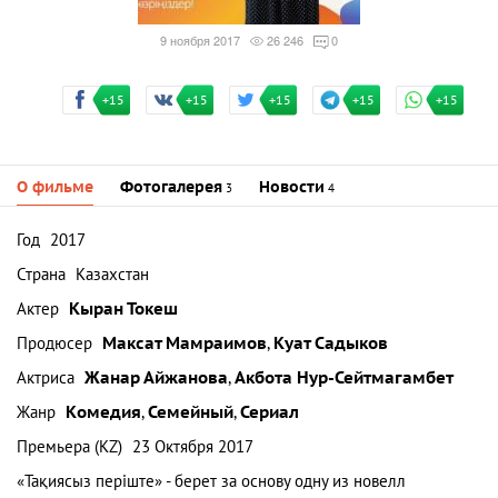
9 ноября 2017
26 246
0
+15
+15
+15
+15
+15
О фильме
Фотогалерея
Новости
3
4
Год
2017
Страна
Казахстан
Актер
Кыран Токеш
Продюсер
Максат Мамраимов
,
Куат Садыков
Актриса
Жанар Айжанова
,
Акбота Нур-Сейтмагамбет
Жанр
Комедия
,
Семейный
,
Сериал
Премьера (KZ)
23 Октября 2017
«Тақиясыз періште» - берет за основу одну из новелл