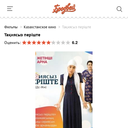
Фильмы
Казахстанское кино
Тақиясыз періште
Тақиясыз періште
6.2
Оценить: