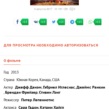
3 августа 2017
191 129
0
+15
+15
+15
+15
+15
ДЛЯ ПРОСМОТРА НЕОБХОДИМО АВТОРИЗОВАТЬСЯ
О фильме
Год
2013
Страна
Южная Корея, Канада, США
Актер
Джефф Данэм
,
Гэбриел Иглесиас
,
Джеймс Ранкин
,
Брендан Фрейзер
,
Стивен Лэнг
Режиссер
Питер Лепениотис
Актриса
Сара Гадон
,
Кэтрин Хайгл