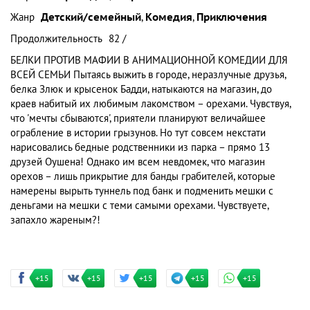
Жанр
Детский/семейный
,
Комедия
,
Приключения
Продолжительность
82 /
БЕЛКИ ПРОТИВ МАФИИ В АНИМАЦИОННОЙ КОМЕДИИ ДЛЯ
ВСЕЙ СЕМЬИ Пытаясь выжить в городе, неразлучные друзья,
белка Злюк и крысенок Бадди, натыкаются на магазин, до
краев набитый их любимым лакомством – орехами. Чувствуя,
что 'мечты сбываются', приятели планируют величайшее
ограбление в истории грызунов. Но тут совсем некстати
нарисовались бедные родственники из парка – прямо 13
друзей Оушена! Однако им всем невдомек, что магазин
орехов – лишь прикрытие для банды грабителей, которые
намерены вырыть туннель под банк и подменить мешки с
деньгами на мешки с теми самыми орехами. Чувствуете,
запахло жареным?!
+15
+15
+15
+15
+15