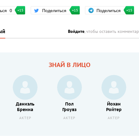
Поделиться
ться
0
Поделиться
+15
+15
+15
ый
Войдите
, чтобы оставить коммента
ЗНАЙ В ЛИЦО
Даниэль
Пол
Йохан
Бренна
Гроувз
Ройтер
АКТЕР
АКТЕР
АКТЕР