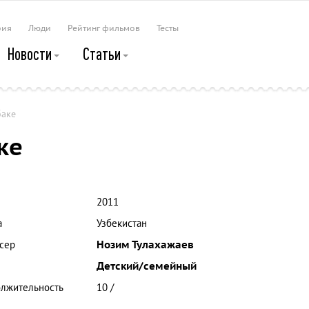
рия
Люди
Рейтинг фильмов
Тесты
Новости
Статьи
баке
ке
2011
а
Узбекистан
сер
Нозим Тулахажаев
Детский/семейный
лжительность
10 /