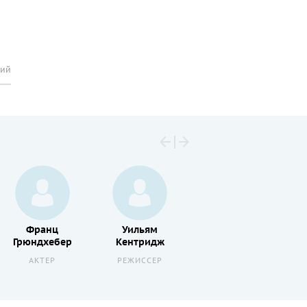
рий
Рэйф
Франц
Уильям
Файнс
Грюндхебер
Кентридж
АКТЕР
АКТЕР
РЕЖИССЕР