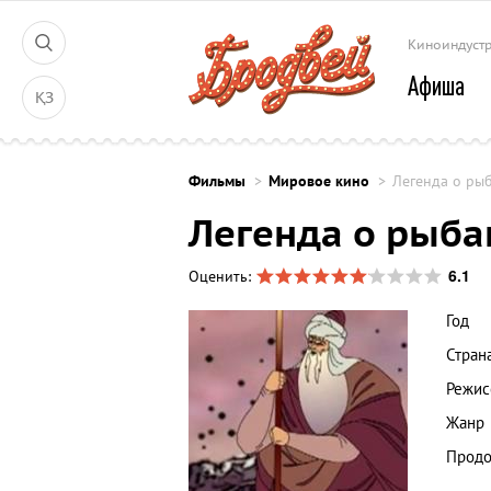
Киноиндуст
Афиша
ҚЗ
Фильмы
Мировое кино
Легенда о ры
Легенда о рыба
6.1
Оценить:
Год
Стран
Режис
Жанр
Продо