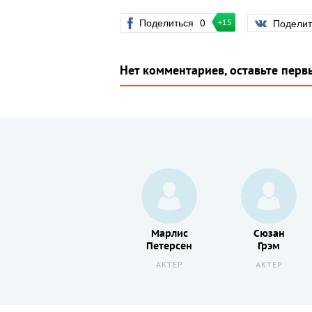
Поделиться
0
Подели
+15
Нет комментариев, оставьте перв
Рэйф
Марлис
Сюзан
Файнс
Петерсен
Грэм
АКТЕР
АКТЕР
АКТЕР