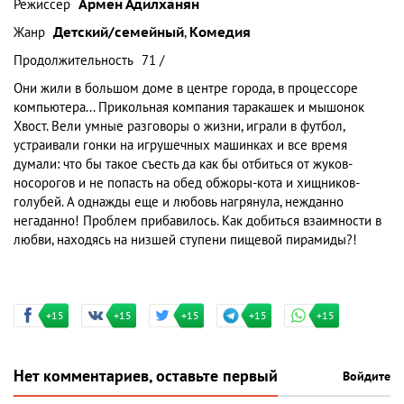
Режиссер
Армен Адилханян
Жанр
Детский/семейный
,
Комедия
Продолжительность
71 /
Они жили в большом доме в центре города, в процессоре
компьютера... Прикольная компания таракашек и мышонок
Хвост. Вели умные разговоры о жизни, играли в футбол,
устраивали гонки на игрушечных машинках и все время
думали: что бы такое съесть да как бы отбиться от жуков-
носорогов и не попасть на обед обжоры-кота и хищников-
голубей. А однажды еще и любовь нагрянула, нежданно
негаданно! Проблем прибавилось. Как добиться взаимности в
любви, находясь на низшей ступени пищевой пирамиды?!
+15
+15
+15
+15
+15
Нет комментариев, оставьте первый
Войдите