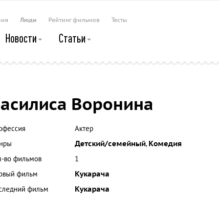
рия
Люди
Рейтинг фильмов
Тесты
Новости
Статьи
асилиса Воронина
офессия
Актер
нры
Детский/семейный
,
Комедия
л-во фильмов
1
рвый фильм
Кукарача
следний фильм
Кукарача