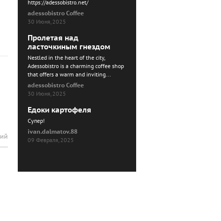
https://adessobistro.net/
adessobistro Coffee
30 Июня, 2025
Пролетая над
ласточкиным гнездом
Nestled in the heart of the city,
Adessobistro is a charming coffee shop
that offers a warm and inviting...
adessobistro Coffee
30 Июня, 2025
Едоки картофеля
Cупер!
ivan.dalmatov.88
рий
09 Февраля, 2025