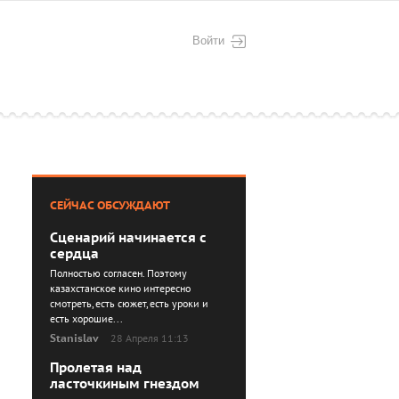
Войти
СЕЙЧАС ОБСУЖДАЮТ
Сценарий начинается с
сердца
Полностью согласен. Поэтому
казахстанское кино интересно
смотреть, есть сюжет, есть уроки и
есть хорошие...
Stanislav
28 Апреля 11:13
Пролетая над
ласточкиным гнездом