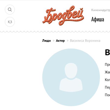
Киноиндуст
Афиша
ҚЗ
Люди
Актер
Василиса Воронина
В
Пр
Жа
Ко
Пе
По