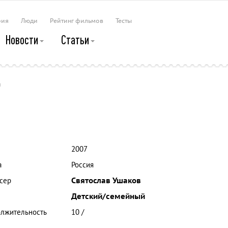
рия
Люди
Рейтинг фильмов
Тесты
Новости
Статьи
а
2007
а
Россия
сер
Святослав Ушаков
Детский/семейный
лжительность
10 /