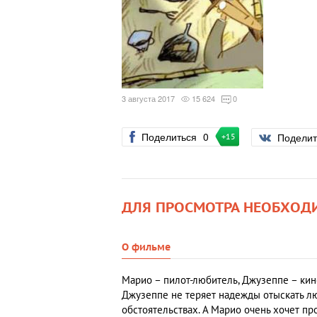
3 августа 2017
15 624
0
Поделиться
0
Подели
+15
ДЛЯ ПРОСМОТРА НЕОБХОД
О фильме
Марио – пилот-любитель, Джузеппе – кино
Джузеппе не теряет надежды отыскать л
обстоятельствах. А Марио очень хочет пр