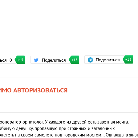
Поделиться
ться
0
Поделиться
+15
+15
+15
ИМО АВТОРИЗОВАТЬСЯ
оператор-орнитолог. У каждого из друзей есть заветная мечта.
юбимую девушку, пропавшую при странных и загадочных
олететь на своем самолете под городским мостом... Однажды в жиз