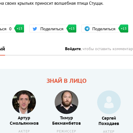
на своих крыльях приносит волшебная птица Стуцци.
Поделиться
ться
0
Поделиться
+15
+15
+15
ый
Войдите
, чтобы оставить коммента
ЗНАЙ В ЛИЦО
Артур
Тимур
Сергей
Смольянинов
Бекмамбетов
Походаев
АКТЕР
РЕЖИССЕР
АКТЕР