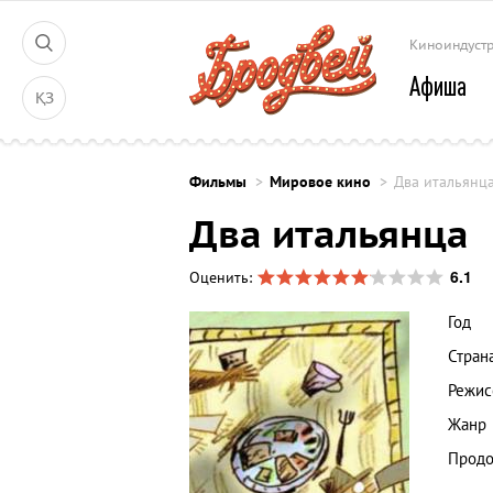
Киноиндуст
Афиша
ҚЗ
Фильмы
Мировое кино
Два итальянц
Два итальянца
6.1
Оценить:
Год
Стран
Режис
Жанр
Продо