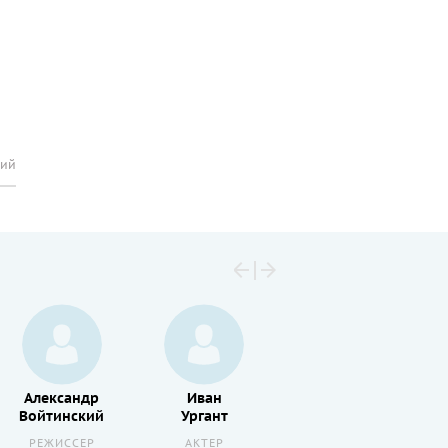
рий
Александр
Иван
Мария
Войтинский
Ургант
Порошина
РЕЖИССЕР
АКТЕР
АКТЕР