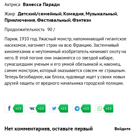
Актриса
Ванесса Паради
Жанр
Детский/семейный
,
Комедия
,
Музыкальный
,
Приключения
,
Фестивальный
,
Фэнтези
Продолжительность
90 /
Париж. 1910 год. Ужасный монстр, напоминающий гигантское
насекомое, нагоняет страх на всю Францию. Застенчивый
киномеханик и неутомимый изобретатель начинают охоту на
него. В этой погоне они знакомятся со звездой кабаре,
сумасшедшим ученым и его умной обезьянкой и, наконец,
самим монстром, который оказывается совсем не страшным.
Теперь безобидное, как блоха, чудовище ищет у своих новых
друзей защиты от вредного начальника городской полиции.
+15
+15
+15
+15
+15
Нет комментариев, оставьте первый
Войдите