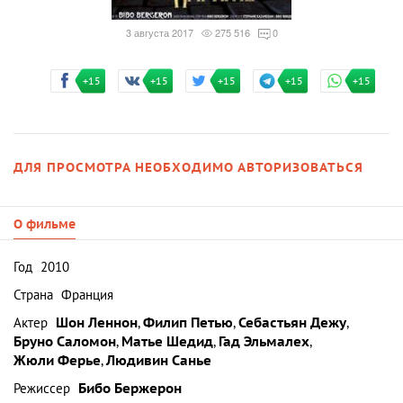
3 августа 2017
275 516
0
+15
+15
+15
+15
+15
ДЛЯ ПРОСМОТРА НЕОБХОДИМО АВТОРИЗОВАТЬСЯ
О фильме
Год
2010
Страна
Франция
Актер
Шон Леннон
,
Филип Петью
,
Себастьян Дежу
,
Бруно Саломон
,
Матье Шедид
,
Гад Эльмалех
,
Жюли Ферье
,
Людивин Санье
Режиссер
Бибо Бержерон