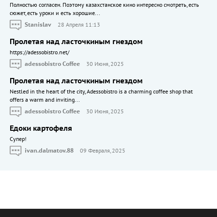
Полностью согласен. Поэтому казахстанское кино интересно смотреть, есть
сюжет, есть уроки и есть хорошие...
Stanislav
28 Апреля 11:13
Пролетая над ласточкиным гнездом
https://adessobistro.net/
adessobistro Coffee
30 Июня, 2025
Пролетая над ласточкиным гнездом
Nestled in the heart of the city, Adessobistro is a charming coffee shop that
offers a warm and inviting...
adessobistro Coffee
30 Июня, 2025
Едоки картофеля
Cупер!
ivan.dalmatov.88
09 Февраля, 2025