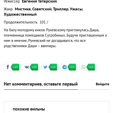
Режиссер
Евгений Татарский
Жанр
Мистика
,
Советский
,
Триллер
,
Ужасы
,
Художественный
Продолжительность
101 /
На балу молодому князю Руневскому приглянулась Даша,
племянница помещиков Сугробиных. Будучи приглашенным к
ним в имение, Руневский не догадывался, что все
родственники Даши – вампиры.
+15
+15
+15
+15
+15
Нет комментариев, оставьте первый
Войдите
ПОХОЖИЕ ФИЛЬМЫ