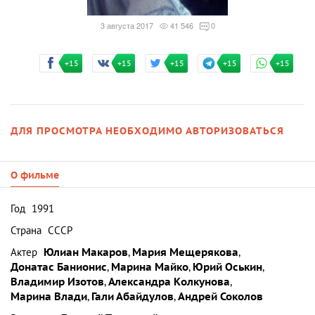
3 августа 2017
41 546
0
+15
+15
+15
+15
+15
ДЛЯ ПРОСМОТРА НЕОБХОДИМО АВТОРИЗОВАТЬСЯ
О фильме
Год
1991
Страна
СССР
Актер
Юлиан Макаров
,
Мария Мещерякова
,
Донатас Банионис
,
Марина Майко
,
Юрий Оськин
,
Владимир Изотов
,
Александра Колкунова
,
Марина Влади
,
Гали Абайдулов
,
Андрей Соколов