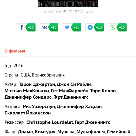
26 марта 2018
19 163
0
+15
+15
+15
+15
+15
О фильме
Год
2016
Страна
США, Великобритания
Актер
Тэрон Эджертон
,
Джон Си Райли
,
Мэттью МакКонахи
,
Сет МакФарлейн
,
Тори Келли
,
Дженнифер Сондерс
,
Гарт Дженнингс
Актриса
Риз Уизерспун
,
Дженнифер Хадсон
,
Скарлетт Йоханссон
Режиссер
Christophe Lourdelet
,
Гарт Дженнингс
Жанр
Драма
,
Комедия
,
Музыка
,
Мультфильм
,
Семейный