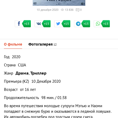
10 декабря 2020
13 836
0
+15
+15
+15
+15
+15
О фильме
Фотогалерея
12
Год
2020
Страна
США
Жанр
Драма
,
Триллер
Премьера (KZ)
10 Декабря 2020
Возраст
от 16 лет
Продолжительность
98 мин. / 01:38
Во время путешествия молодые супруги Мэтью и Наоми
попадают в снежную бурю и оказываются в ледяной ловушке.
Их автомобиль погребен под толстым слоем снега,