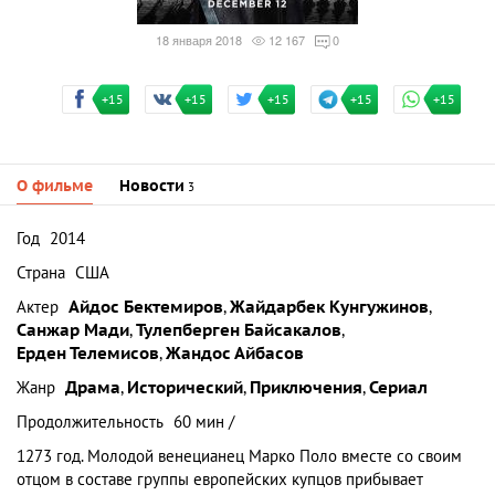
18 января 2018
12 167
0
+15
+15
+15
+15
+15
О фильме
Новости
3
Год
2014
Страна
США
Актер
Айдос Бектемиров
,
Жайдарбек Кунгужинов
,
Санжар Мади
,
Тулепберген Байсакалов
,
Ерден Телемисов
,
Жандос Айбасов
Жанр
Драма
,
Исторический
,
Приключения
,
Сериал
Продолжительность
60 мин /
1273 год. Молодой венецианец Марко Поло вместе со своим
отцом в составе группы европейских купцов прибывает