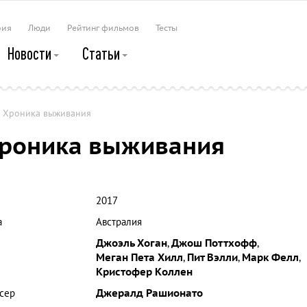
рия
Люди
Рейтинг фильмов
Тесты
Новости
Статьи
: Хроника выживания
Хроника выживания
2017
а
Австралия
Джоэль Хоган
,
Джош Поттхофф
,
Меган Пета Хилл
,
Пит Вэлли
,
Марк Фелл
,
Кристофер Коллен
сер
Джералд Рашионато