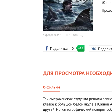
Жанр
Продо
1 февраля 2018
16 883
0
Поделиться
0
Подели
+15
ДЛЯ ПРОСМОТРА НЕОБХОД
О фильме
Три американских студента решили запис
клетке к большой белой акуле в Южной А
друзей. Но катастрофический поворот соб