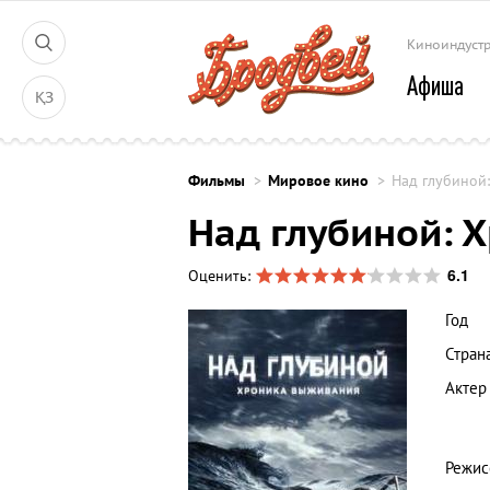
Киноиндуст
Афиша
ҚЗ
Фильмы
Мировое кино
Над глубиной
Над глубиной: 
6.1
Оценить:
Год
Стран
Актер
Режис