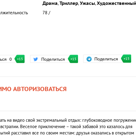
Драма
,
Триллер
,
Ужасы
,
Художественны
лжительность
78 /
Поделиться
ться
0
Поделиться
+15
+15
+15
ИМО АВТОРИЗОВАТЬСЯ
ать на видео свой экстремальный отдых: глубоководное погружени
встралии. Веселое приключение – такой забавой это казалось для
ытий расставил все по своим местам: друзья оказались в открытом