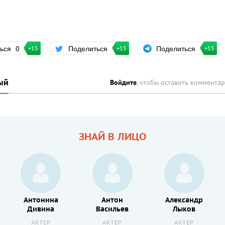
Поделиться
ться
0
Поделиться
+15
+15
+15
ый
Войдите
, чтобы оставить коммента
ЗНАЙ В ЛИЦО
Антонина
Антон
Александр
Дивина
Васильев
Лыков
АКТЕР
АКТЕР
АКТЕР