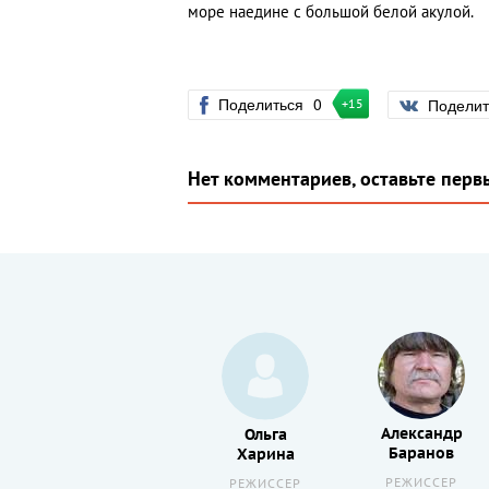
море наедине с большой белой акулой.
Поделиться
0
Подели
+15
Нет комментариев, оставьте перв
Александр
Алексей
Ольга
Баранов
Веселкин
Харина
РЕЖИССЕР
АКТЕР
РЕЖИССЕР