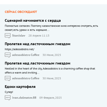
СЕЙЧАС ОБСУЖДАЮТ
Сценарий начинается с сердца
Полностью согласен. Поэтому казахстанское кино интересно смотреть, есть
сюжет, есть уроки и есть хорошие...
Stanislav
28 Апреля 11:13
Пролетая над ласточкиным гнездом
https://adessobistro.net/
adessobistro Coffee
30 Июня, 2025
Пролетая над ласточкиным гнездом
Nestled in the heart of the city, Adessobistro is a charming coffee shop that
offers a warm and inviting...
adessobistro Coffee
30 Июня, 2025
Едоки картофеля
Cупер!
ivan.dalmatov.88
09 Февраля, 2025