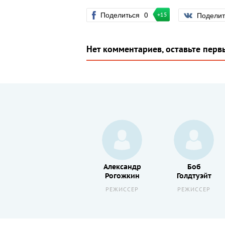
Поделиться
0
Подели
+15
Нет комментариев, оставьте перв
Мэдди
Александр
Боб
д
Хассон
Рогожкин
Голдтуэйт
АКТЕР
РЕЖИССЕР
РЕЖИССЕР