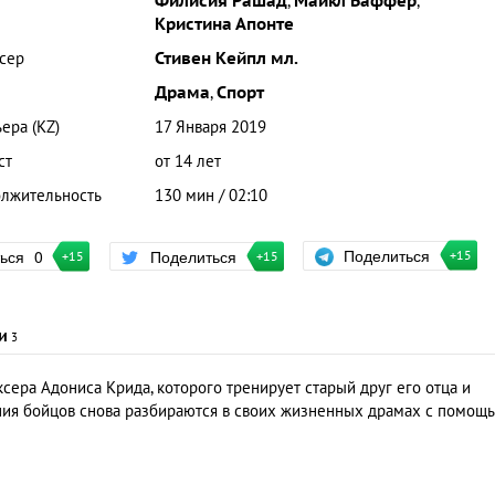
Филисия Рашад
,
Майкл Баффер
,
Кристина Апонте
сер
Стивен Кейпл мл.
Драма
,
Спорт
ера (KZ)
17 Января 2019
ст
от 14 лет
лжительность
130 мин / 02:10
Поделиться
ться
0
Поделиться
+15
+15
+15
и
3
сера Адониса Крида, которого тренирует старый друг его отца и
ния бойцов снова разбираются в своих жизненных драмах с помощ