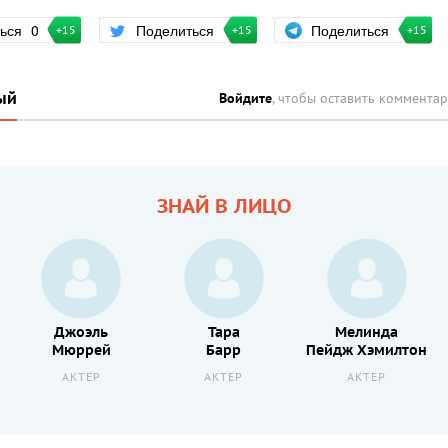
Поделиться
ться
0
Поделиться
+15
+15
+15
ый
Войдите
, чтобы оставить коммента
ЗНАЙ В ЛИЦО
Джоэль
Тара
Мелинда
Мюррей
Барр
Пейдж Хэмилтон
АКТЕР
АКТЕР
АКТЕР