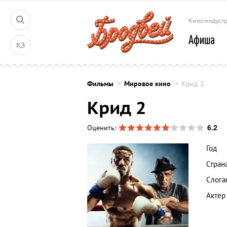
Киноиндуст
Афиша
ҚЗ
Фильмы
Мировое кино
Крид 2
Крид 2
6.2
Оценить:
Год
Стран
Слога
Актер