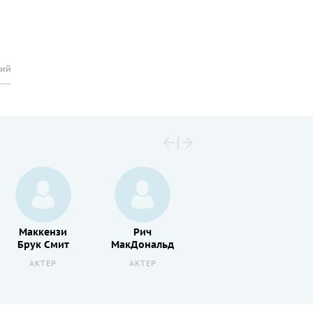
рий
Маккензи
Рич
Мэдди
Брук Смит
МакДональд
Хассон
АКТЕР
АКТЕР
АКТЕР