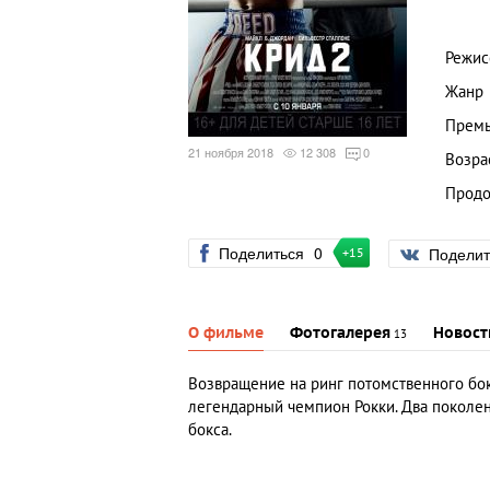
Режис
Жанр
Премь
21 ноября 2018
12 308
0
Возра
Продо
Поделиться
0
Подели
+15
О фильме
Фотогалерея
Новост
13
Возвращение на ринг потомственного бок
легендарный чемпион Рокки. Два поколе
бокса.