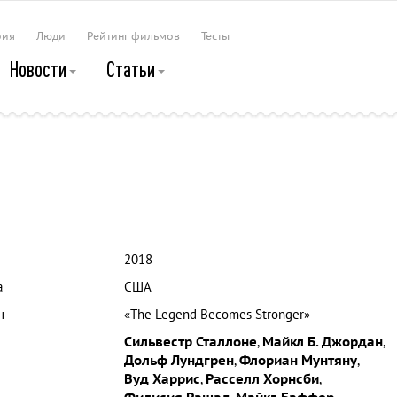
рия
Люди
Рейтинг фильмов
Тесты
Новости
Статьи
2018
а
США
н
«The Legend Becomes Stronger»
Сильвестр Сталлоне
,
Майкл Б. Джордан
,
Дольф Лундгрен
,
Флориан Мунтяну
,
Вуд Харрис
,
Расселл Хорнсби
,